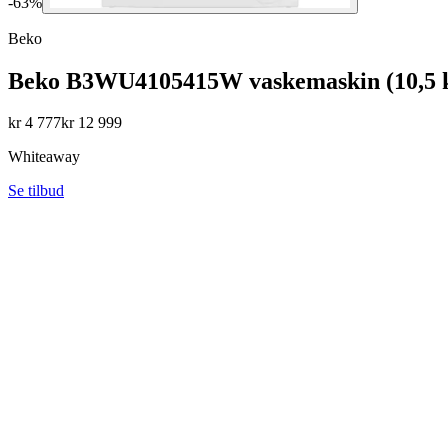
-
63
%
Beko
Beko B3WU4105415W vaskemaskin (10,5 kg,
kr
4 777
kr
12 999
Whiteaway
Se tilbud