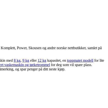
p, Komplett, Power, Skousen og andre norske nettbutikker, samlet på
maskin med
8 kg
,
9 kg
eller
12 kg
kapasitet, en
toppmatet modell
for lite
rt vaskemaskin og tørketrommel
for deg som vil spare plass.
imerking, og spar penger på ditt neste kjøp.