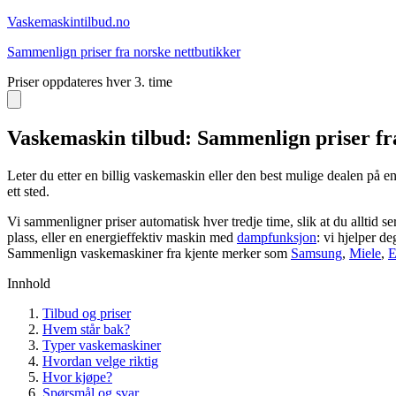
Vaskemaskin
tilbud.no
Sammenlign priser fra norske nettbutikker
Priser oppdateres hver 3. time
Vaskemaskin tilbud: Sammenlign priser fr
Leter du etter en billig vaskemaskin eller den best mulige dealen på
ett sted.
Vi sammenligner priser automatisk hver tredje time, slik at du alltid
plass, eller en energieffektiv maskin med
dampfunksjon
: vi hjelper de
Sammenlign vaskemaskiner fra kjente merker som
Samsung
,
Miele
,
E
Innhold
Tilbud og priser
Hvem står bak?
Typer vaskemaskiner
Hvordan velge riktig
Hvor kjøpe?
Spørsmål og svar