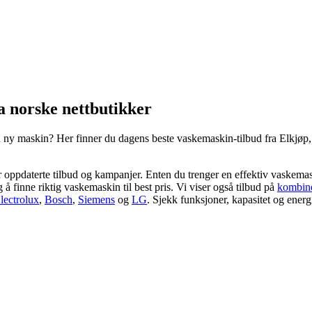
a norske nettbutikker
 en ny maskin? Her finner du dagens beste vaskemaskin-tilbud fra Elkjø
 ser oppdaterte tilbud og kampanjer. Enten du trenger en effektiv vaske
g å finne riktig vaskemaskin til best pris. Vi viser også tilbud på
kombine
lectrolux
,
Bosch
,
Siemens
og
LG
. Sjekk funksjoner, kapasitet og energ